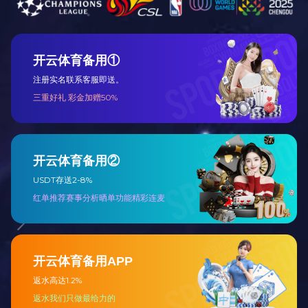
MES版智能装备
剥皮机
电脑剥线机
缠胶机
压接机
切管机
周边设备
检测仪器