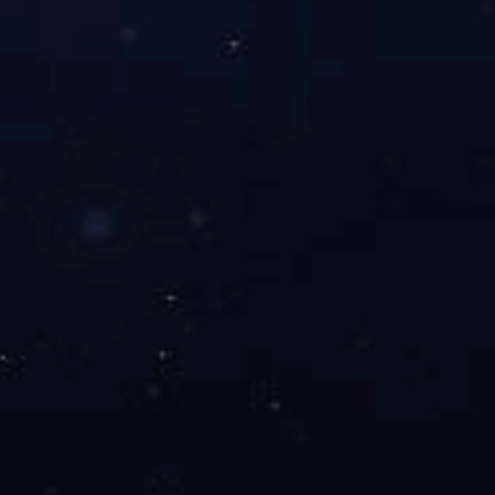
开云网页版 地址：睢宁县
宁江工业园兴
联系人：刘经理
电 话：15365815555
电 话
备案号：苏ICP备1604956