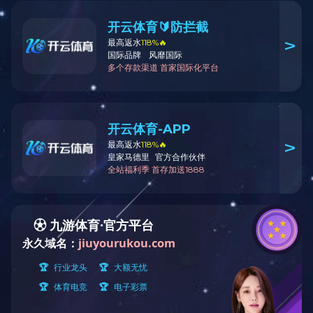
MES版智能装备
剥皮机
电脑剥线机
缠胶机