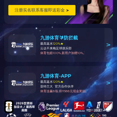
压接机
切管机
周边设备
检测仪器
产品分类
视频中心
/
Videos