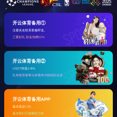
双头绕线机
电缆放剥线一体机
放收线一体机FSX-20
精密型胶带点缠机ZC-2
开云网页版 地址：睢宁县
宁江工业园兴
联系人：刘经理
电 话：15365815555
电 话
备案号：苏ICP备1604956