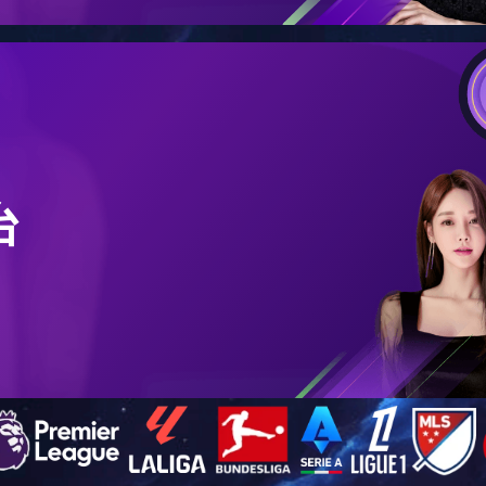
1
2
专注于电子专用设备的研发、制造的民营科技企业、高新技术企
厂房面积为3200平方米，员工55人，主要研发、生产、销售电
、数控车床、车铣复合CNC、磨床等加工设备和检测设备约26
测等全部工程。 公司坚持“科技创新”方针，长期潜心致力于智
已申报），14项实用新型专利，4项软件著作权，提交发明专利申