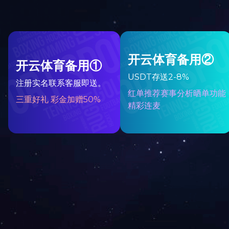
件。并在长春、青岛、西安、合肥、
电动车、航天航空、高铁、军工、电
专注于做线束行业优质的设备是
真诚服务客户为己任，我相信以我们
困扰。
我们承诺：
凡与我公司建立合作关系，我们
等优质的服务，永保贵公司在本行业
业务概述：
自主研发的产品：波纹管切断机、胶
线打捆扎带机、各类压接模具、
全自
等
相关的周边设备。
承接各种线束非标设备研制等业务。