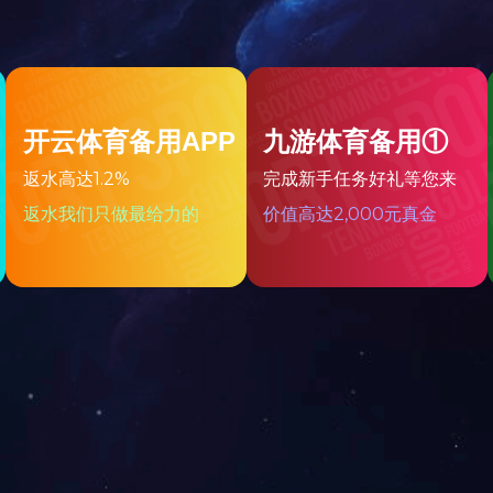
昆山等地建立销售服务中心。公司产品线束线缆加工设备主要应
控、新能源等行业。
我们持之以恒的目标，我们将一如既往，持续改进，以促进行业
二十年的机械制造与机械维护经验，可以解决您的企业在生产中
将长期为您提供技术支持、出机改造维修、以旧换新、非标产品
的技术先进地位。
带自动缠绕机、电脑剥线机、端子压接机、剥线一体机、尼龙扎
动裁线压接机
、全自动裁线穿防水栓压接机、全自动裁线穿号码