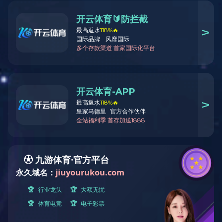
高
点击
产
产
G
用
线
一
起
数：