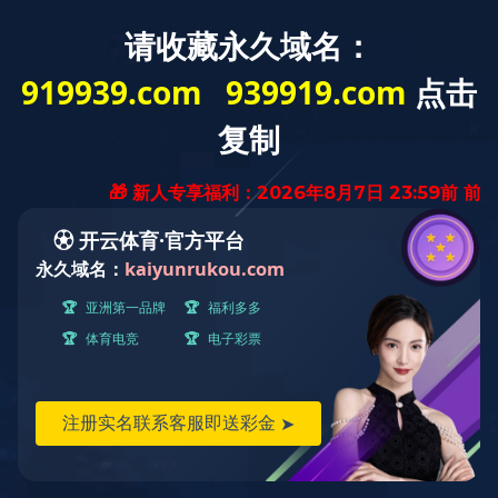
服务热线：
0516-83371999
首页
关于我们
开云(中国
新闻资讯
视频
切管机
电脑剥线机
0516-83371999
销售热线：
153 6581 5555
中文版 |
English
欢迎来到徐州领君智能有限公司官网！