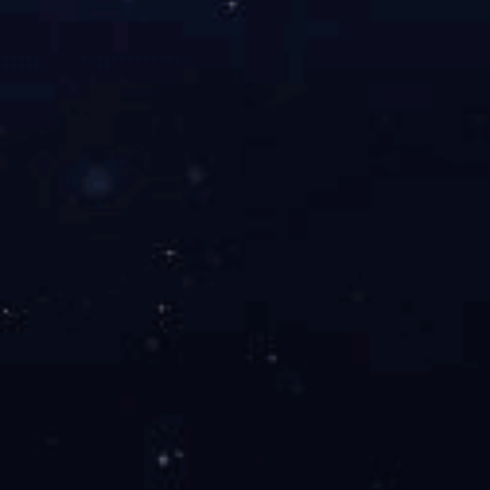
开云网页版 地址：睢宁县
宁江工业园兴
联系人：刘经理
电 话：15365815555
电 话
备案号：苏ICP备1604956