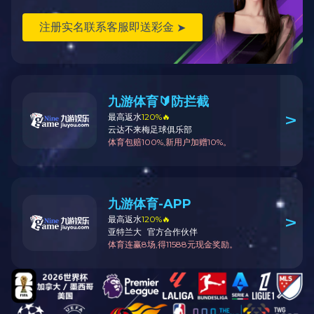
[←] 防水栓工作站
[→] 旋转刀剥头机648
产品详情
QB-2015
产品功能特点:
精密机构，故障极少，速度超快，，配件磨损几乎为0，最大加工2平方，剥头长度1
参数：
尺寸：W200XD80XH100MM
重量：3KG
切割公差：（0.2+/-0.002xL）MM
剥皮长度：1---15MM