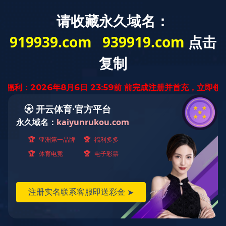
服务热线：
0516-83371999
首页
关于我们
开云(中国
新闻资讯
视频
切管机
电脑剥线机
0516-83371999
销售热线：
153 6581 5555
中文版 |
English
欢迎来到徐州领君智能有限公司官网！