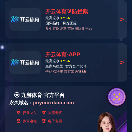
高速
点击
产
产