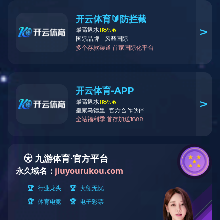
铜
点击
产
产