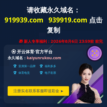
服务热线：
0516-83371999
首页
关于我们
开云(中国
新闻资讯
视频
切管机
电脑剥线机
0516-83371999
销售热线：
153 6581 5555
中文版 |
English
欢迎来到徐州领君智能有限公司官网！