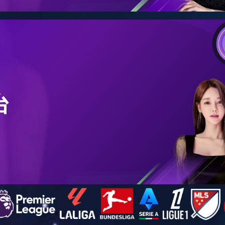
1
2
压接模具
点击数:
4804
产品类别:
开云(中国 模具
产品描述: