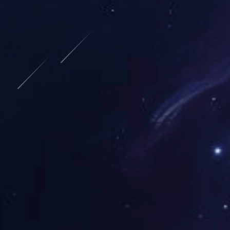
MES版智能装备
剥皮机
电脑剥线机
缠胶机
压接机
切管机
周边设备
检测仪器
产品分类